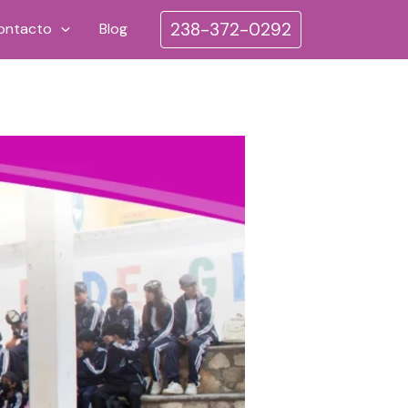
238-372-0292
ontacto
Blog